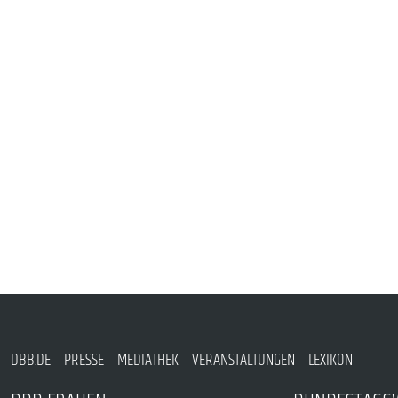
PUBLIKATIONEN
TERMINE & VERANSTALTUNGEN
MITGLIEDSCHAFT & SERVICE
DBB.DE
PRESSE
MEDIATHEK
VERANSTALTUNGEN
LEXIKON