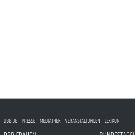
PUBLIKATIONEN
TERMINE & VERANSTALTUNGEN
MITGLIEDSCHAFT & SERVICE
DBB.DE
PRESSE
MEDIATHEK
VERANSTALTUNGEN
LEXIKON