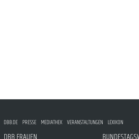
PUBLIKATIONEN
TERMINE & VERANSTALTUNGEN
MITGLIEDSCHAFT & SERVICE
DBB.DE
PRESSE
MEDIATHEK
VERANSTALTUNGEN
LEXIKON
DBB FRAUEN
BUNDESTAGS