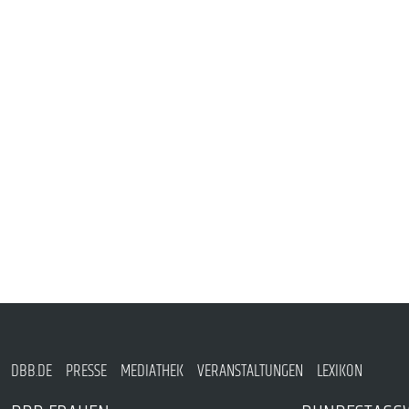
PUBLIKATIONEN
TERMINE & VERANSTALTUNGEN
MITGLIEDSCHAFT & SERVICE
DBB.DE
PRESSE
MEDIATHEK
VERANSTALTUNGEN
LEXIKON