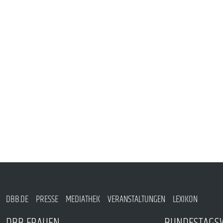
PUBLIKATIONEN
TERMINE & VERANSTALTUNGEN
MITGLIEDSCHAFT & SERVICE
DBB.DE
PRESSE
MEDIATHEK
VERANSTALTUNGEN
LEXIKON
DBB FRAUEN
BUNDESTAGS