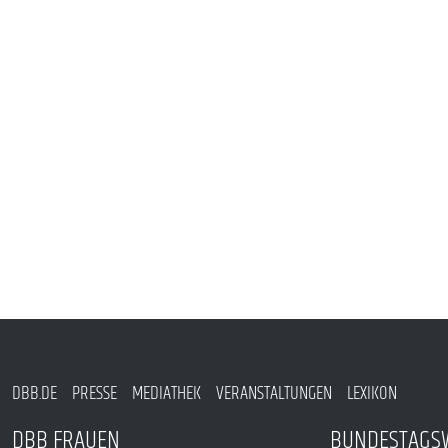
PUBLIKATIONEN
TERMINE & VERANSTALTUNGEN
MITGLIEDSCHAFT & SERVICE
DBB.DE
PRESSE
MEDIATHEK
VERANSTALTUNGEN
LEXIKON
DBB FRAUEN
BUNDESTAGS