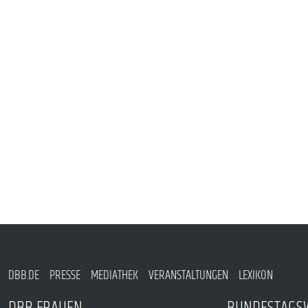
PUBLIKATIONEN
TERMINE & VERANSTALTUNGEN
MITGLIEDSCHAFT & SERVICE
DBB.DE
PRESSE
MEDIATHEK
VERANSTALTUNGEN
LEXIKON
DBB FRAUEN
BUNDESTAGS