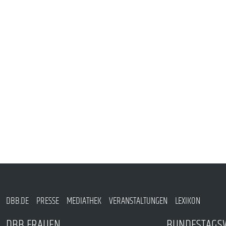
PUBLIKATIONEN
TERMINE & VERANSTALTUNGEN
MITGLIEDSCHAFT & SERVICE
DBB.DE
PRESSE
MEDIATHEK
VERANSTALTUNGEN
LEXIKON
DBB FRAUEN
BUNDESTAGS