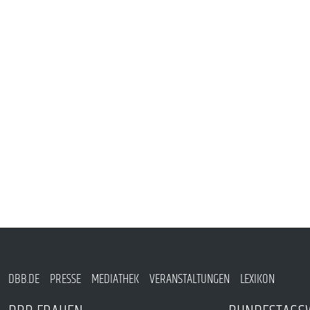
PUBLIKATIONEN
TERMINE & VERANSTALTUNGEN
MITGLIEDSCHAFT & SERVICE
DBB.DE
PRESSE
MEDIATHEK
VERANSTALTUNGEN
LEXIKON