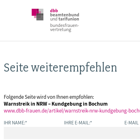
Seite weiterempfehlen
DBB FRAUEN
BUNDESTAGSWAHL 2025
Folgende Seite wird von Ihnen empfohlen:
Warnstreik in NRW – Kundgebung in Bochum
POSITIONEN
www.dbb-frauen.de/artikel/warnstreik-nrw-kundgebung-boch
IHR NAME:
*
IHRE E-MAIL:
*
E-MAIL
SCHWERPUNKTTHEMEN