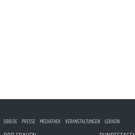
PUBLIKATIONEN
TERMINE & VERANSTALTUNGEN
MITGLIEDSCHAFT & SERVICE
DBB.DE
PRESSE
MEDIATHEK
VERANSTALTUNGEN
LEXIKON