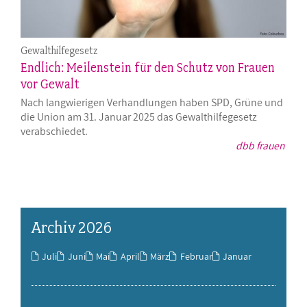
Gewalthilfegesetz
Endlich: Meilenstein für den Schutz von Frauen
vor Gewalt
Nach langwierigen Verhandlungen haben SPD, Grüne und
die Union am 31. Januar 2025 das Gewalthilfegesetz
verabschiedet.
dbb frauen
Archiv 2026
Juli
Juni
Mai
April
März
Februar
Januar