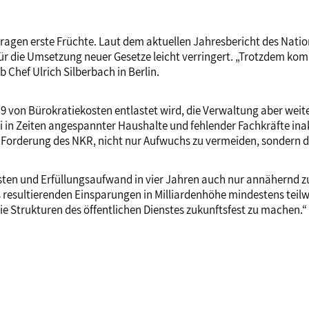
en erste Früchte. Laut dem aktuellen Jahresbericht des Nation
für die Umsetzung neuer Gesetze leicht verringert. „Trotzdem k
 Chef Ulrich Silberbach in Berlin.
19 von Bürokratiekosten entlastet wird, die Verwaltung aber weite
sei in Zeiten angespannter Haushalte und fehlender Fachkräfte in
 Forderung des NKR, nicht nur Aufwuchs zu vermeiden, sondern d
ten und Erfüllungsaufwand in vier Jahren auch nur annähernd zu
s resultierenden Einsparungen in Milliardenhöhe mindestens teilw
ie Strukturen des öffentlichen Dienstes zukunftsfest zu machen.“