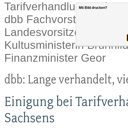
Tarifverhandlungen für L
Mit Bild drucken?
dbb Fachvorstand Tarifpo
Landesvorsitzende Sabin
Kultusministerin Brunhil
Finanzminister Geor
dbb: Lange verhandelt, vie
Einigung bei Tarifver
Sachsens