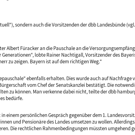
ktuell“), sondern auch die Vorsitzenden der dbb Landesbünde (vgl.
ter Albert Füracker an die Pauschale an die Versorgungsempfänge
iger Generationen“, lobte Rainer Nachtigall, Vorsitzender des Bay
herr zu zeigen. Bayern ist auf dem richtigen Weg.“
epauschale“ ebenfalls erhalten. Dies wurde auch auf Nachfrage 
ürgerschaft vom Chef der Senatskanzlei bestätigt. Die notwendi
n zu können. Man verkenne dabei nicht, teilte der dbb hamburg 
es bedürfe.
t in einem persönlichen Gespräch gegenüber dem 1. Landesvorsitz
innen und Pensionäre des Landes umsetzen zu wollen. Allerdings m
lisieren. Die rechtlichen Rahmenbedingungen müssten umgehend g