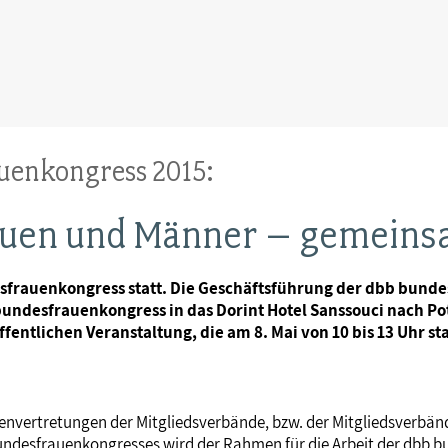
uenkongress 2015:
rauen und Männer – gemeins
desfrauenkongress statt. Die Geschäftsführung der dbb bund
ndesfrauenkongress in das Dorint Hotel Sanssouci nach Pot
fentlichen Veranstaltung, die am 8. Mai von 10 bis 13 Uhr st
envertretungen der Mitgliedsverbände, bzw. der Mitgliedsverbände
bundesfrauenkongresses wird der Rahmen für die Arbeit der dbb b