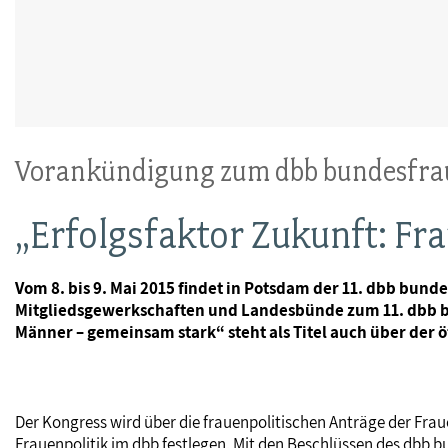
Vorankündigung zum dbb bundesfra
„Erfolgsfaktor Zukunft: F
Vom 8. bis 9. Mai 2015 findet in Potsdam der 11. dbb bun
Mitgliedsgewerkschaften und Landesbünde zum 11. dbb bu
Männer – gemeinsam stark“ steht als Titel auch über der öf
Der Kongress wird über die frauenpolitischen Anträge der Frau
Frauenpolitik im dbb festlegen. Mit den Beschlüssen des dbb 