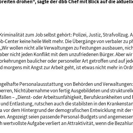
eiten drohen“, sagte der dbb Chef mit Blick auf die aktuel
riminalität zum Job selbst gehört: Polizei, Justiz, Strafvollzu
b-Center keine heile Welt mehr. Die Übergänge von verbaler zu p
 „Wir wollen nicht alle Verwaltungen zu Festungen ausbauen, nic
aber nicht jeden Konflikt mit dem unzufriedenen Bürger. Aber wir
kehrungen baulicher oder personeller Art getroffen und auf jeden
morgens mit Angst zur Arbeit geht, ist etwas nicht mehr in Ord
angelhafte Personalausstattung von Behörden und Verwaltungen: 
perren, Nichtübernahme von fertig Ausgebildeten und strukturel
ällen – „Dienst- oder Arbeitsunfähigkeit, Berufskrankheiten und
nd Entlastung, rutschen auch die stabilsten in den Krankenstand
ma vor dem Hintergrund der demografischen Entwicklung mit der 
werden. Angezeigt seien passende Personal-Budgets und angemess
wertvollste Aufgabe verliert an Attraktivität, wenn die Bezahlu