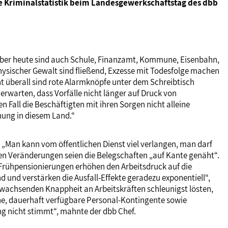
le Kriminalstatistik beim Landesgewerkschaftstag des dbb
g. Aber heute sind auch Schule, Finanzamt, Kommune, Eisenbahn,
hysischer Gewalt sind fließend, Exzesse mit Todesfolge machen
ht überall sind rote Alarmknöpfe unter dem Schreibtisch
 erwarten, dass Vorfälle nicht länger auf Druck von
 Fall die Beschäftigten mit ihren Sorgen nicht alleine
nung in diesem Land.“
„Man kann vom öffentlichen Dienst viel verlangen, man darf
len Veränderungen seien die Belegschaften „auf Kante genäht“.
 Frühpensionierungen erhöhen den Arbeitsdruck auf die
 und verstärken die Ausfall-Effekte geradezu exponentiell“,
wachsenden Knappheit an Arbeitskräften schleunigst lösten,
ene, dauerhaft verfügbare Personal-Kontingente sowie
ng nicht stimmt“, mahnte der dbb Chef.