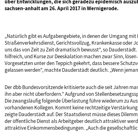
über Entwicklungen, die sich geradezu epidemisch auszubr
sachsen-anhalt am 26. April 2017 in Wernigerode.
„Natürlich gibt es Aufgabengebiete, in denen der Umgang mit K
Straßenverkehrsdienst, Gerichtsvollzug, Krankenkasse oder Jo
uns das von Zeit zu Zeit dramatisch bewusst“, so Dauderstädt.
hilfreich, und Kurse zur Deeskalation machen zwar Sinn, lösen 
Vorgesetzten unter den Teppich gekehrt, dass bessere Schutzvor
gelassen werden“, machte Dauderstädt deutlich. „Wenn jemand 
Der dbb Bundesvorsitzende kritisierte auch die seit Jahren m
ihn aber nicht überfordern.“ Aufgrund von Stellenbesetzungss
Die zwangsläufig folgende Überlastung führe wiederum zu Ausf
vorhandenen Kollegen. Kommt keine rechtzeitige Verstärkung u
zeigte Dauderstädt auf. Der Staatsdienst müsse dieses Dilem
der öffentliche Dienst als Arbeitgeber deutlich attraktiver 
attraktive Einkommensbedingungen. „Auch die gesellschaftlich 