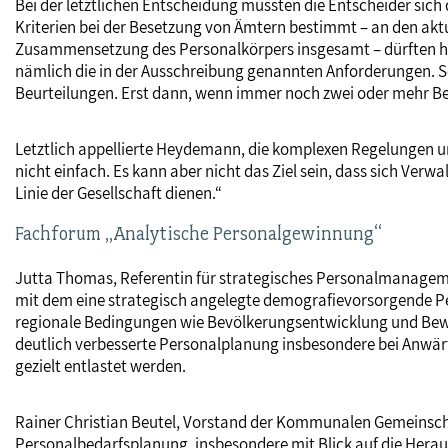
Bei der letztlichen Entscheidung müssten die Entscheider sich 
Kriterien bei der Besetzung von Ämtern bestimmt – an den aktue
Zusammensetzung des Personalkörpers insgesamt – dürften hing
nämlich die in der Ausschreibung genannten Anforderungen. So
Beurteilungen. Erst dann, wenn immer noch zwei oder mehr Be
Letztlich appellierte Heydemann, die komplexen Regelungen u
nicht einfach. Es kann aber nicht das Ziel sein, dass sich Ver
Linie der Gesellschaft dienen.“
Fachforum „Analytische Personalgewinnung“
Jutta Thomas, Referentin für strategisches Personalmanagem
mit dem eine strategisch angelegte demografievorsorgende Pers
regionale Bedingungen wie Bevölkerungsentwicklung und Bewer
deutlich verbesserte Personalplanung insbesondere bei Anwär
gezielt entlastet werden.
Rainer Christian Beutel, Vorstand der Kommunalen Gemeinscha
Personalbedarfsplanung, insbesondere mit Blick auf die Herau