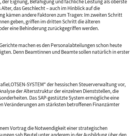
s, der Eignung, Befähigung und fachliche Leistung als oberste
Alter, das Geschlecht – auch im Hinblick auf die
lung kämen andere Faktoren zum Tragen: Im zweiten Schritt
n geben, griffen im dritten Schritt die älteren
 oder eine Behinderung zurückgegriffen werden.
e Gerichte machen es den Personalabteilungen schon heute
ftigten. Denn Beamtinnen und Beamte sollen natürlich in erster
grafieLOTSEN-SYSTEM“ der hessischen Steuerverwaltung vor,
lyse der Altersstruktur der einzelnen Dienststellen, die
sonderheiten. Das SAP-gestützte System ermögliche eine
hen Veränderungen am stärksten betroffenen Finanzämter
nem Vortrag die Notwendigkeit einer strategischen
sungen sah Beutel unter anderem in der Ausbildung über den