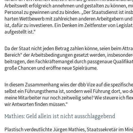
Arbeitswelt erfolgreich annehmen und gestalten zu können, müs
Personal zu gewinnen und zu binden. „Der Staatsdienst ist ins
harten Wettbewerb mit zahlreichen anderen Arbeitgebern und mu
ist, dafür zu investieren. Ein Denken im Zeitfenster von Legisla
aufgestellt ist.“
Da der Staat nicht jeden Betrag zahlen könne, seien beim Attr
Bereich“ der Arbeitsbedingungen gesetzt werden, insbesondere 
beitragen, den Fachkräftemangel durch passgenaue Qualifikatio
große Chancen und eröffne neue Spielräume.
In diesem Zusammenhang wies der dbb Vize auf die spezifischen 
selbst ein Führungsthema ist, sondern weil Führung dort, wo d
meine Mitarbeiter nur noch zeitweilig sehe? Wie steuere ich fl
wir Antworten finden müssen.“
Mathies: Geld allein ist nicht ausschlaggebend
Plastisch verdeutlichte Jürgen Mathies, Staatssekretär im M