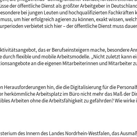
se der öffentliche Dienst als größter Arbeitgeber in Deutschland
besondere bei jungen Leuten und hochqualifizierten Fachkräften k
ss, um hier erfolgreich agieren zu können, exakt wissen, welche
turperioden verbietet sich hier – der öffentliche Dienst muss dauerh
aktivitätsangebot, das er Berufseinsteigern mache, besondere An
durch flexible und mobile Arbeitsmodelle. „Nicht zuletzt kann e
nsangebote an die eigenen Mitarbeiterinnen und Mitarbeiter zu en
Herausforderungen hin, die die Digitalisierung für die Personalf
er herkömmliche Arbeitsplatz im Büro nicht mehr das Maß der Ding
exibles Arbeiten ohne die Arbeitsfähigkeit zu gefährden? Wie wirk
inisterium des Innern des Landes Nordrhein-Westfalen, das Ausm