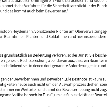
fe, sei laut aktuellen Umfragen ein Pfund bei Schülern und Stude
a biometrische Verfahren für die Sicherheitsarchitektur der Bu
t – und das kommt auch beim Bewerber an.“
Christoph Heydemann, Vorsitzender Richter am Oberverwaltungsg
 von Beamtinnen, Richtern und Soldatinnen und hier insbesonder
ss grundsätzlich an Bedeutung verloren, so der Jurist. Sie besch
ren gehe die Rechtsprechung aber davon aus, dass ein Beamter in
 einschränkend sei, in denen dort genannte Anforderungen in rund
ngen der Bewerberinnen und Bewerber. „Die Bestnote ist kaum zu
itigkeiten heute auch nicht um den Auswahlprozess drehen, son
st immer ein Werturteil und damit der Beweiserhebung nicht zugä
ungsmaßstäbe ist noch im Fluss“, um die Subjektivität der Beurt