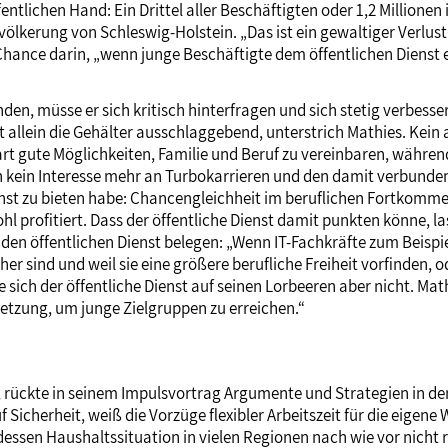
entlichen Hand: Ein Drittel aller Beschäftigten oder 1,2 Millionen
evölkerung von Schleswig-Holstein. „Das ist ein gewaltiger Verlu
 Chance darin, „wenn junge Beschäftigte dem öffentlichen Dienst e
den, müsse er sich kritisch hinterfragen und sich stetig verbesse
t allein die Gehälter ausschlaggebend, unterstrich Mathies. Kein 
rt gute Möglichkeiten, Familie und Beruf zu vereinbaren, während
n kein Interesse mehr an Turbokarrieren und den damit verbunde
enst zu bieten habe: Chancengleichheit im beruflichen Fortkomme
l profitiert. Dass der öffentliche Dienst damit punkten könne, 
 den öffentlichen Dienst belegen: „Wenn IT-Fachkräfte zum Beisp
 sind und weil sie eine größere berufliche Freiheit vorfinden, od
ich der öffentliche Dienst auf seinen Lorbeeren aber nicht. Mathies
setzung, um junge Zielgruppen zu erreichen.“
, rückte in seinem Impulsvortrag Argumente und Strategien in 
 Sicherheit, weiß die Vorzüge flexibler Arbeitszeit für die eigene 
essen Haushaltssituation in vielen Regionen nach wie vor nicht ros