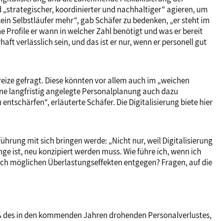
 „strategischer, koordinierter und nachhaltiger“ agieren, um
ein Selbstläufer mehr“, gab Schäfer zu bedenken, „er steht im
 Profile er wann in welcher Zahl benötigt und was er bereit
aft verlässlich sein, und das ist er nur, wenn er personell gut
reize gefragt. Diese könnten vor allem auch im „weichen
ine langfristig angelegte Personalplanung auch dazu
tschärfen“, erläuterte Schäfer. Die Digitalisierung biete hier
ührung mit sich bringen werde: „Nicht nur, weil Digitalisierung
e ist, neu konzipiert werden muss. Wie führe ich, wenn ich
e ich möglichen Überlastungseffekten entgegen? Fragen, auf die
aß des in den kommenden Jahren drohenden Personalverlustes,