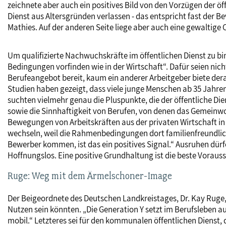
zeichnete aber auch ein positives Bild von den Vorzügen der öff
Dienst aus Altersgründen verlassen - das entspricht fast der B
Mathies. Auf der anderen Seite liege aber auch eine gewaltige
Um qualifizierte Nachwuchskräfte im öffentlichen Dienst zu bin
Bedingungen vorfinden wie in der Wirtschaft“. Dafür seien nich
Berufeangebot bereit, kaum ein anderer Arbeitgeber biete dera
Studien haben gezeigt, dass viele junge Menschen ab 35 Jahre
suchten vielmehr genau die Pluspunkte, die der öffentliche Di
sowie die Sinnhaftigkeit von Berufen, von denen das Gemeinwoh
Bewegungen von Arbeitskräften aus der privaten Wirtschaft in
wechseln, weil die Rahmenbedingungen dort familienfreundlicher
Bewerber kommen, ist das ein positives Signal.“ Ausruhen dürfe s
Hoffnungslos. Eine positive Grundhaltung ist die beste Voraus
Ruge: Weg mit dem Ärmelschoner-Image
Der Beigeordnete des Deutschen Landkreistages, Dr. Kay Ruge
Nutzen sein könnten. „Die Generation Y setzt im Berufsleben auf
mobil.“ Letzteres sei für den kommunalen öffentlichen Dienst, d