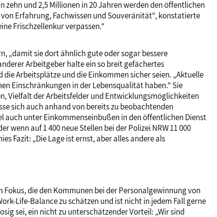
 in zehn und 2,5 Millionen in 20 Jahren werden den öffentlichen
st von Erfahrung, Fachwissen und Souveränität“, konstatierte
ine Frischzellenkur verpassen.“
rn, „damit sie dort ähnlich gute oder sogar bessere
anderer Arbeitgeber halte ein so breit gefächertes
 die Arbeitsplätze und die Einkommen sicher seien. „Aktuelle
nen Einschränkungen in der Lebensqualität haben.“ Sie
n, Vielfalt der Arbeitsfelder und Entwicklungsmöglichkeiten
lasse sich auch anhand von bereits zu beobachtenden
iel auch unter Einkommenseinbußen in den öffentlichen Dienst
er wenn auf 1 400 neue Stellen bei der Polizei NRW 11 000
´ Fazit: „Die Lage ist ernst, aber alles andere als
den Fokus, die den Kommunen bei der Personalgewinnung von
Work-Life-Balance zu schätzen und ist nicht in jedem Fall gerne
ig sei, ein nicht zu unterschätzender Vorteil: „Wir sind