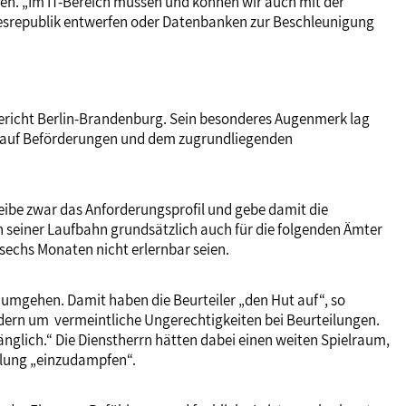
nten. „Im IT-Bereich müssen und können wir auch mit der
ndesrepublik entwerfen oder Datenbanken zur Beschleunigung
ericht Berlin-Brandenburg. Sein besonderes Augenmerk lag
e auf Beförderungen und dem zugrundliegenden
reibe zwar das Anforderungsprofil und gebe damit die
 seiner Laufbahn grundsätzlich auch für die folgenden Ämter
 sechs Monaten nicht erlernbar seien.
 umgehen. Damit haben die Beurteiler „den Hut auf“, so
dern um vermeintliche Ungerechtigkeiten bei Beurteilungen.
nglich.“ Die Dienstherrn hätten dabei einen weiten Spielraum,
eilung „einzudampfen“.