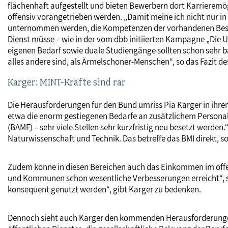
flächenhaft aufgestellt und bieten Bewerbern dort Karrieremög
offensiv vorangetrieben werden. „Damit meine ich nicht nur in
unternommen werden, die Kompetenzen der vorhandenen Beschäft
Dienst müsse – wie in der vom dbb initiierten Kampagne „Die
eigenen Bedarf sowie duale Studiengänge sollten schon sehr ba
alles andere sind, als Ärmelschoner-Menschen“, so das Fazit d
Karger: MINT-Kräfte sind rar
Die Herausforderungen für den Bund umriss Pia Karger in ihrem
etwa die enorm gestiegenen Bedarfe an zusätzlichem Personal 
(BAMF) – sehr viele Stellen sehr kurzfristig neu besetzt werd
Naturwissenschaft und Technik. Das betreffe das BMI direkt, s
Zudem könne in diesen Bereichen auch das Einkommen im öffent
und Kommunen schon wesentliche Verbesserungen erreicht“, so 
konsequent genutzt werden“, gibt Karger zu bedenken.
Dennoch sieht auch Karger den kommenden Herausforderungen 