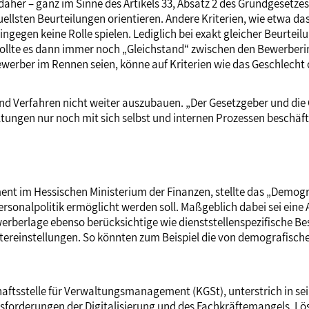
daher – ganz im Sinne des Artikels 33, Absatz 2 des Grundgesetze
llsten Beurteilungen orientieren. Andere Kriterien, wie etwa das 
egen keine Rolle spielen. Lediglich bei exakt gleicher Beurtei
llte es dann immer noch „Gleichstand“ zwischen den Bewerberinne
werber im Rennen seien, könne auf Kriterien wie das Geschlecht
nd Verfahren nicht weiter auszubauen. „Der Gesetzgeber und di
waltungen nur noch mit sich selbst und internen Prozessen beschä
ent im Hessischen Ministerium der Finanzen, stellte das „Demo
onalpolitik ermöglicht werden soll. Maßgeblich dabei sei eine Ana
berlage ebenso berücksichtige wie dienststellenspezifische Be
tereinstellungen. So könnten zum Beispiel die von demografisc
ftsstelle für Verwaltungsmanagement (KGSt), unterstrich in sei
sforderungen der Digitalisierung und des Fachkräftemangels. Lö