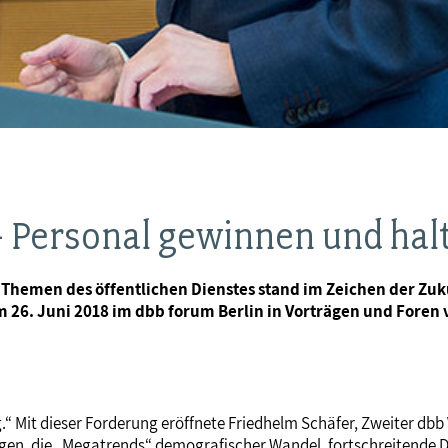
- Personal gewinnen und hal
 Themen des öffentlichen Dienstes stand im Zeichen der Zuku
m 26. Juni 2018 im dbb forum Berlin in Vorträgen und Foren
.“ Mit dieser Forderung eröffnete Friedhelm Schäfer, Zweiter db
 die „Megatrends“ demografischer Wandel, fortschreitende Digi