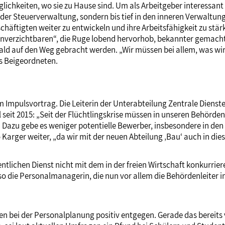
lichkeiten, wo sie zu Hause sind. Um als Arbeitgeber interessant
 der Steuerverwaltung, sondern bis tief in den inneren Verwaltu
igten weiter zu entwickeln und ihre Arbeitsfähigkeit zu stärken
 Unverzichtbaren“, die Ruge lobend hervorhob, bekannter gemach
ld auf den Weg gebracht werden. „Wir müssen bei allem, was wir 
es Beigeordneten.
 Impulsvortrag. Die Leiterin der Unterabteilung Zentrale Dienste
seit 2015: „Seit der Flüchtlingskrise müssen in unseren Behörde
en.“ Dazu gebe es weniger potentielle Bewerber, insbesondere in 
o Karger weiter, „da wir mit der neuen Abteilung ‚Bau‘ auch in d
lichen Dienst nicht mit dem in der freien Wirtschaft konkurrie
die Personalmanagerin, die nun vor allem die Behördenleiter in
bei der Personalplanung positiv entgegen. Gerade das bereits