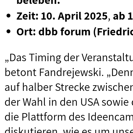
Zeit: 10. April 2025
,
ab 
Ort:
dbb forum
(Friedri
„Das Timing der Veranstalt
betont Fandrejewski. „Denn
auf halber Strecke zwische
der Wahl in den USA sowie
die Plattform des Ideenca
diskutieren, wie es um uns