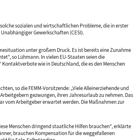
olche sozialen und wirtschaftlichen Probleme, die in erster
on Unabhängiger Gewerkschaften (CESI).
hmesituation unter großem Druck. Es ist bereits eine Zunahme
tet“, so Lühmann. In vielen EU-Staaten seien die
.“ Kontaktverbote wie in Deutschland, die es den Menschen
achten, so die FEMM-Vorsitzende: „Viele Alleinerziehende und
n Arbeitgebern gezwungen, ihren Jahresurlaub zu nehmen. Das
zwar vom Arbeitgeber erwartet werden. Die Maßnahmen zur
iese Menschen dringend staatliche Hilfen brauchen“, erklärte
Männer, brauchen Kompensation für die weggefallenen