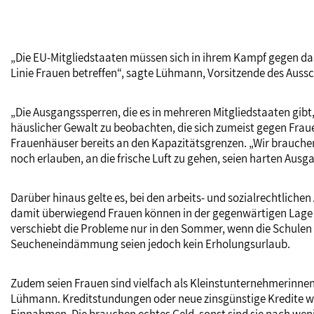
„Die EU-Mitgliedstaaten müssen sich in ihrem Kampf gegen das V
Linie Frauen betreffen“, sagte Lühmann, Vorsitzende des Aus
„Die Ausgangssperren, die es in mehreren Mitgliedstaaten gibt
häuslicher Gewalt zu beobachten, die sich zumeist gegen Fraue
Frauenhäuser bereits an den Kapazitätsgrenzen. „Wir brauchen 
noch erlauben, an die frische Luft zu gehen, seien harten Aus
Darüber hinaus gelte es, bei den arbeits- und sozialrechtliche
damit überwiegend Frauen können in der gegenwärtigen Lage n
verschiebt die Probleme nur in den Sommer, wenn die Schule
Seucheneindämmung seien jedoch kein Erholungsurlaub.
Zudem seien Frauen sind vielfach als Kleinstunternehmerinnen 
Lühmann. Kreditstundungen oder neue zinsgünstige Kredite wü