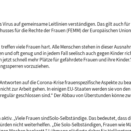
irus auf gemeinsame Leitlinien verständigen. Das gilt auch für s
schusses für die Rechte der Frauen (FEMM) der Europäischen Uni
, treffen viele Frauen hart. Alle Menschen stehen in dieser Ausna
n und oft genug und in jedem Fall seelisch auch gegen Kinder rich
jetzt schnell mehr Plätze für gefährdete Frauen und ihre Kinder
gangssperren vorzuziehen.
n Antworten auf die Corona-Krise frauenspezifische Aspekte zu be
icht zur Arbeit gehen. In einigen EU-Staaten werden sie von de
n regulär geschlossen sind.“ Der Abbau von Überstunden könne 
aktiv. „Viele Frauen sindSolo-Selbständige. Das bedeutet, dass d
rden nicht weiterhelfen. „Die Solo-Selbständigen, Frauen wie 