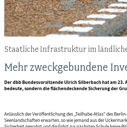
Staatliche Infrastruktur im ländlic
Mehr zweckgebundene Inve
Der dbb Bundesvorsitzende Ulrich Silberbach hat am 23. A
bedeute, sondern die flächendeckende Sicherung der Gru
Anlässlich der Veröffentlichung des „Teilhabe-Atlas“ des Berl
Seenlandschaften erwarten, so wie jemand aus der Uckermark auf
Sicherheit gewahrt und die Fahrt zur nächsten Schule keine Bi