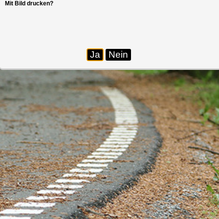
Mit Bild drucken?
Ja
Nein