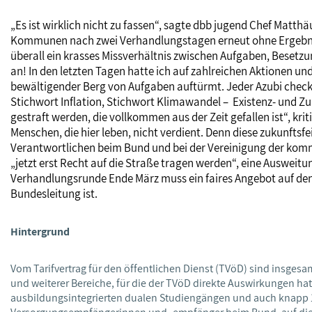
„Es ist wirklich nicht zu fassen“, sagte dbb jugend Chef Mat
Kommunen nach zwei Verhandlungstagen erneut ohne Ergebnis v
überall ein krasses Missverhältnis zwischen Aufgaben, Besetzu
an! In den letzten Tagen hatte ich auf zahlreichen Aktionen und 
bewältigender Berg von Aufgaben auftürmt. Jeder Azubi checkt 
Stichwort Inflation, Stichwort Klimawandel – Existenz- und Zu
gestraft werden, die vollkommen aus der Zeit gefallen ist“, kri
Menschen, die hier leben, nicht verdient. Denn diese zukunftsf
Verantwortlichen beim Bund und bei der Vereinigung der komm
„jetzt erst Recht auf die Straße tragen werden“, eine Ausweitu
Verhandlungsrunde Ende März muss ein faires Angebot auf den 
Bundesleitung ist.
Hintergrund
Vom Tarifvertrag für den öffentlichen Dienst (TVöD) sind insges
und weiterer Bereiche, für die der TVöD direkte Auswirkungen h
ausbildungsintegrierten dualen Studiengängen und auch knapp