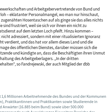
h Gewerkschaften und Arbeitgebervertretende von Bund und
rloh – eklatanter Personalmangel, wo man nur hinschaut,
 zugenähten Hosentaschen auf als ginge sie das alles nichts
ind frustriert, weil sie sich vor ihnen ein nicht zu
atsdienst auf dem letzten Loch pfeift. Hinzu kommen –
icht adressiert, sondern mit einer ritualisierten Ignoranz
cht verdient, und das hat vor allem dieses Land und die
 Image des öffentlichen Dienstes, darüber müssen sich die
itzende und kündigte an, dass die Beschäftigten ihren Unmut
haltung des Arbeitgeberlagers. „In der dritten
alten“, so Fandrejewski, der auch Mitglied der dbb
: Fast 1,6 Millionen Arbeitnehmende des Bundes und der Kommunen
n), Praktikantinnen und Praktikanten sowie Studierende in
Anwärter (16.885 beim Bund) sowie über 500.000