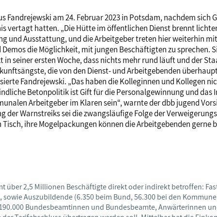
thäus Fandrejewski am 24. Februar 2023 in Potsdam, nachdem sic
ertagt hatten. „Die Hütte im öffentlichen Dienst brennt lichte
ng und Ausstattung, und die Arbeitgeber treten hier weiterhin mit
Demos die Möglichkeit, mit jungen Beschäftigten zu sprechen. Sie s
in seiner ersten Woche, dass nichts mehr rund läuft und der Sta
kunftsängste, die von den Dienst- und Arbeitgebenden überhaupt n
tisierte Fandrejewski. „Das haben die Kolleginnen und Kollegen ni
eindliche Betonpolitik ist Gift für die Personalgewinnung und das
unalen Arbeitgeber im Klaren sein“, warnte der dbb jugend Vors
ng der Warnstreiks sei die zwangsläufige Folge der Verweigerungs
Tisch, ihre Mogelpackungen können die Arbeitgebenden gerne beh
amt über 2,5 Millionen Beschäftigte direkt oder indirekt betroffen
at, sowie Auszubildende (6.350 beim Bund, 56.300 bei den Kommune
 190.000 Bundesbeamtinnen und Bundesbeamte, Anwärterinnen und 