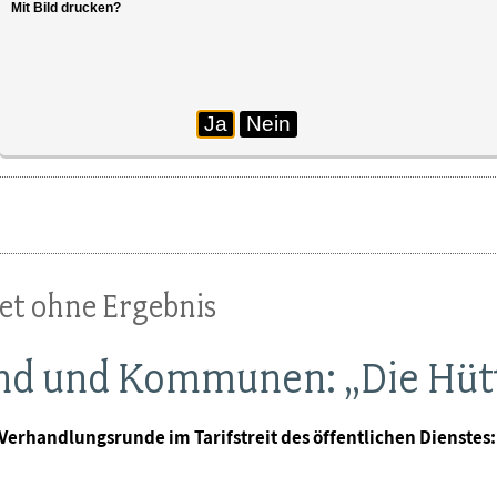
Mit Bild drucken?
vorm Auftakt der zweiten Verhandlungsrunde in Po
Ja
Nein
ber die Verweigerungshaltung der Arbeitgebenden
et ohne Ergebnis
und und Kommunen: „Die Hütt
erhandlungsrunde im Tarifstreit des öffentlichen Dienstes: 