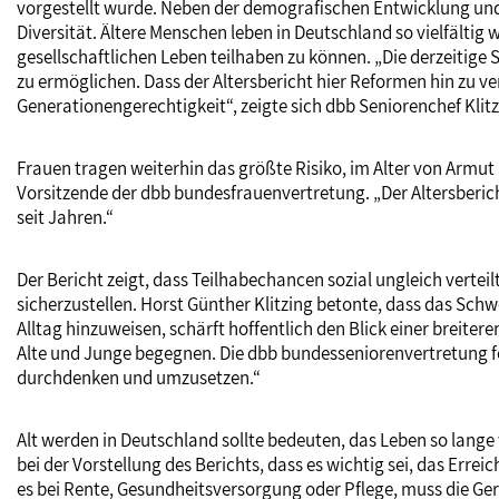
vorgestellt wurde. Neben der demografischen Entwicklung und e
Diversität. Ältere Menschen leben in Deutschland so vielfältig 
gesellschaftlichen Leben teilhaben zu können. „Die derzeitige S
zu ermöglichen. Dass der Altersbericht hier Reformen hin zu ve
Generationengerechtigkeit“, zeigte sich dbb Seniorenchef Klit
Frauen tragen weiterhin das größte Risiko, im Alter von Armut be
Vorsitzende der dbb bundesfrauenvertretung. „Der Altersberich
seit Jahren.“
Der Bericht zeigt, dass Teilhabechancen sozial ungleich verte
sicherzustellen. Horst Günther Klitzing betonte, dass das Schw
Alltag hinzuweisen, schärft hoffentlich den Blick einer breite
Alte und Junge begegnen. Die dbb bundesseniorenvertretung fo
durchdenken und umzusetzen.“
Alt werden in Deutschland sollte bedeuten, das Leben so lang
bei der Vorstellung des Berichts, dass es wichtig sei, das Er
es bei Rente, Gesundheitsversorgung oder Pflege, muss die Ger