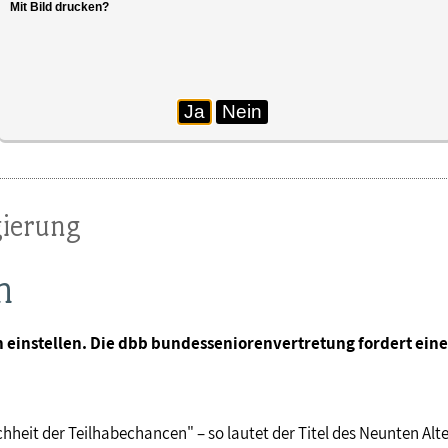
Mit Bild drucken?
Ja
Nein
gierung
n
en einstellen. Die dbb bundesseniorenvertretung fordert e
ichheit der Teilhabechancen" – so lautet der Titel des Neunten Al