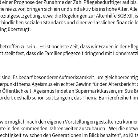
iner Prognose der Zunahme der Zahl Pflegebedürftiger auf bis zu 
wie nie zuvor, bringen sich ein und sind aktiv bis ins hohe Alter.
ozialgesetzgebung, etwa die Regelungen zur Altenhilfe SGB XII, ist
rbindlichen sozialen Standards und einer verlässlichen finanziel
zing überzeugt.
troffen zu sein. „Es ist höchste Zeit, dass wir Frauen in der Pfle
t stellt fest, dass die Familienpflegezeit dringend mit Lohnersa
ilt sind. Es bedarf besonderer Aufmerksamkeit, um gleichberechti
erpunktthema Ageismus ein echter Gewinn für den Altersbericht se
ren Öffentlichkeit. Ageismus findet an Supermarktkassen, im Stra
rdert deshalb schon seit Langem, das Thema Barrierefreiheit im 
e wie möglich nach den eigenen Vorstellungen gestalten zu könne
reichte in den kommenden Jahren weiter auszubauen. „Wer die notw
echtigkeit zwischen den Generationen im Blick behalten“, so Klit