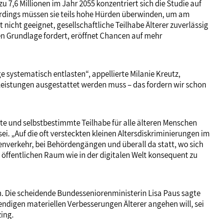
7,6 Millionen im Jahr 2055 konzentriert sich die Studie auf
 Allerdings müssen sie teils hohe Hürden überwinden, um am
 nicht geeignet, gesellschaftliche Teilhabe Älterer zuverlässig
len Grundlage fordert, eröffnet Chancen auf mehr
ge systematisch entlasten“, appellierte Milanie Kreutz,
tzleistungen ausgestattet werden muss – das fordern wir schon
gte und selbstbestimmte Teilhabe für alle älteren Menschen
i. „Auf die oft versteckten kleinen Altersdiskriminierungen im
ßenverkehr, bei Behördengängen und überall da statt, wo sich
öffentlichen Raum wie in der digitalen Welt konsequent zu
n. Die scheidende Bundesseniorenministerin Lisa Paus sagte
endigen materiellen Verbesserungen Älterer angehen will, sei
zing.