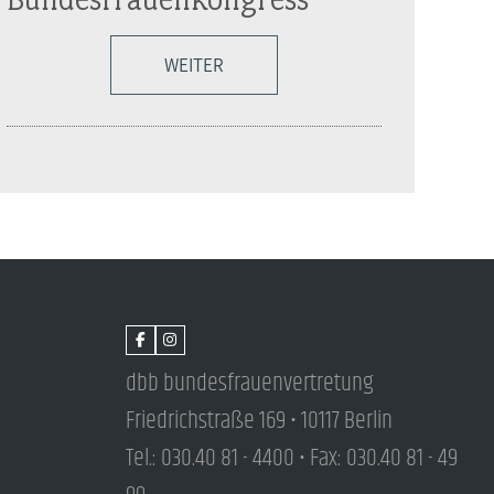
WEITER
dbb bundesfrauenvertretung
Friedrichstraße 169 • 10117 Berlin
Tel.: 030.40 81 - 4400 • Fax: 030.40 81 - 49