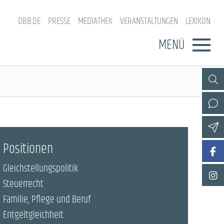
DBB.DE
PRESSE
MEDIATHEK
VERANSTALTUNGEN
LEXIKON
MENÜ
Positionen
Gleichstellungspolitik
Steuerrecht
Familie, Pflege und Beruf
Entgeltgleichheit