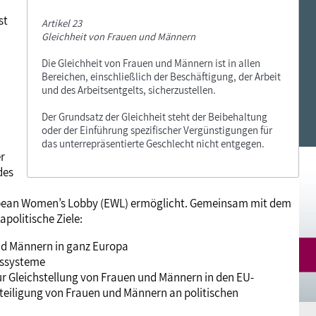
Mitgliedsgewerkschaften
Alterssicherung
Digitalisierung
Seminare
Akademie
st
Artikel 23
Gleichheit von Frauen und Männern
Die Gleichheit von Frauen und Männern ist in allen
Kooperationen
Bildung
Frauenrecht kompakt
Verlag
Bereichen, einschließlich der Beschäftigung, der Arbeit
und des Arbeitsentgelts, sicherzustellen.
Gesundheit
Der Grundsatz der Gleichheit steht der Beibehaltung
oder der Einführung spezifischer Vergünstigungen für
das unterrepräsentierte Geschlecht nicht entgegen.
r
Gender Budgeting
des
opean Women’s Lobby (EWL) ermöglicht. Gemeinsam mit dem
Europa
politische Ziele:
nd Männern in ganz Europa
Stellungnahmen
gssysteme
r Gleichstellung von Frauen und Männern in den EU-
teiligung von Frauen und Männern an politischen