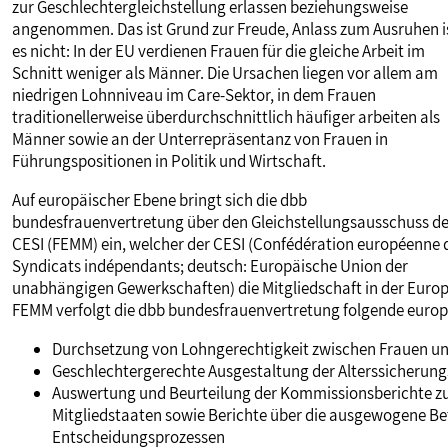
zur Geschlechtergleichstellung erlassen beziehungsweise
PUBLIKATIONEN
angenommen. Das ist Grund zur Freude, Anlass zum Ausruhen i
es nicht: In der EU verdienen Frauen für die gleiche Arbeit im
Schnitt weniger als Männer. Die Ursachen liegen vor allem am
TERMINE & VERANSTALTUNGEN
niedrigen Lohnniveau im Care-Sektor, in dem Frauen
traditionellerweise überdurchschnittlich häufiger arbeiten als
Männer sowie an der Unterrepräsentanz von Frauen in
MITGLIEDSCHAFT & SERVICE
Führungspositionen in Politik und Wirtschaft.
Auf europäischer Ebene bringt sich die dbb
bundesfrauenvertretung über den Gleichstellungsausschuss de
CESI (FEMM) ein, welcher der CESI (Confédération européenne 
Syndicats indépendants; deutsch: Europäische Union der
unabhängigen Gewerkschaften) die Mitgliedschaft in der Eur
FEMM verfolgt die dbb bundesfrauenvertretung folgende europa
Durchsetzung von Lohngerechtigkeit zwischen Frauen u
Geschlechtergerechte Ausgestaltung der Alterssicherun
Auswertung und Beurteilung der Kommissionsberichte zu
Mitgliedstaaten sowie Berichte über die ausgewogene Be
Entscheidungsprozessen