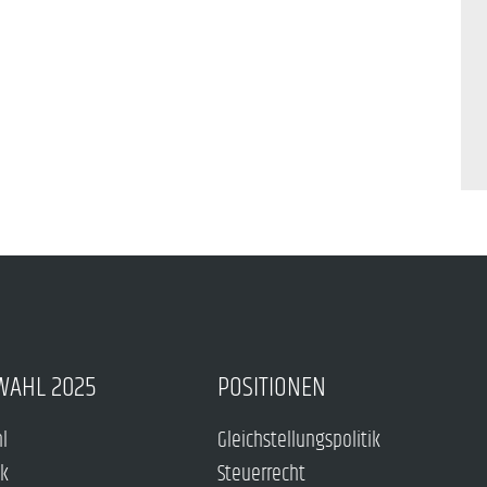
WAHL 2025
POSITIONEN
hl
Gleichstellungspolitik
ck
Steuerrecht