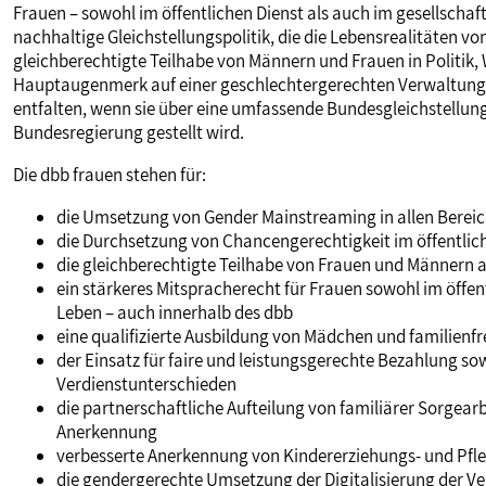
Frauen – sowohl im öffentlichen Dienst als auch im gesellschaft
PUBLIKATIONEN
nachhaltige Gleichstellungspolitik, die die Lebensrealitäten vo
gleichberechtigte Teilhabe von Männern und Frauen in Politik, W
Hauptaugenmerk auf einer geschlechtergerechten Verwaltungso
TERMINE & VERANSTALTUNGEN
entfalten, wenn sie über eine umfassende Bundesgleichstellun
Bundesregierung gestellt wird.
MITGLIEDSCHAFT & SERVICE
Die dbb frauen stehen für:
die Umsetzung von Gender Mainstreaming in allen Bereic
die Durchsetzung von Chancengerechtigkeit im öffentlich
die gleichberechtigte Teilhabe von Frauen und Männern an
ein stärkeres Mitspracherecht für Frauen sowohl im öffent
Leben – auch innerhalb des dbb
eine qualifizierte Ausbildung von Mädchen und familienf
der Einsatz für faire und leistungsgerechte Bezahlung s
Verdienstunterschieden
die partnerschaftliche Aufteilung von familiärer Sorgear
Anerkennung
verbesserte Anerkennung von Kindererziehungs- und Pfle
die gendergerechte Umsetzung der Digitalisierung der V