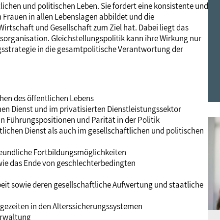
lichen und politischen Leben. Sie fordert eine konsistente und
Mitgliedsgewerkschaften
Alterssicherung
Digitalisierung
Seminare
Akademie
n Frauen in allen Lebenslagen abbildet und die
irtschaft und Gesellschaft zum Ziel hat. Dabei liegt das
rganisation. Gleichstellungspolitik kann ihre Wirkung nur
Kooperationen
Bildung
Frauenrecht kompakt
Verlag
gsstrategie in die gesamtpolitische Verantwortung der
Gesundheit
hen des öffentlichen Lebens
en Dienst und im privatisierten Dienstleistungssektor
Gender Budgeting
 Führungspositionen und Parität in der Politik
lichen Dienst als auch im gesellschaftlichen und politischen
Europa
reundliche Fortbildungsmöglichkeiten
owie das Ende von geschlechterbedingten
Stellungnahmen
beit sowie deren gesellschaftliche Aufwertung und staatliche
gezeiten in den Alterssicherungssystemen
erwaltung