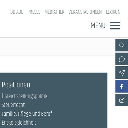
DBB.DE
PRESSE
MEDIATHEK
VERANSTALTUNGEN
LEXIKON
MENÜ
Positionen
Gleichstellungspolitik
Steuerrecht
Familie, Pflege und Beruf
Entgeltgleichheit