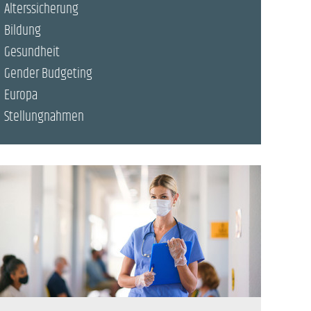
Alterssicherung
Bildung
Gesundheit
Gender Budgeting
Europa
Stellungnahmen