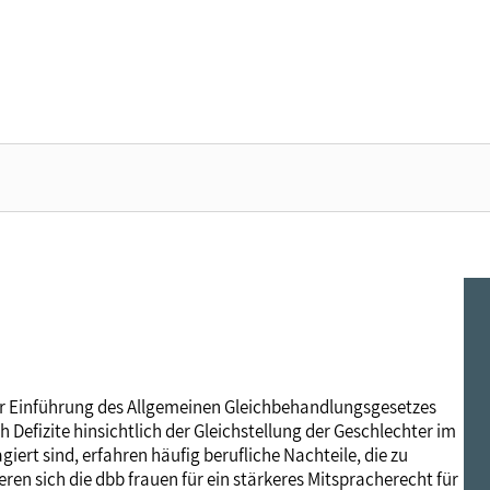
Über uns
Aktuelles zur Wahl
Gleichstellungspolitik
Parität in Politik und Gesellschaft
Fachpublikationen
Termine
Mitgliedschaft
Geschäftsführung
Parteien im Check
Steuerrecht
Frauen in Führungspositionen
frauen im dbb
Frauenpolitische Fachtagung
Rechtsschutz
Gremien
Familie, Pflege und Beruf
Equal Care – Sorgearbeit fair teilen
dbb frauen Newsletter
dbb bundesfrauenkongress 2026
Vorsorgewerk
h der Einführung des Allgemeinen Gleichbehandlungsgesetzes
 Defizite hinsichtlich der Gleichstellung der Geschlechter im
Geschäftsstelle
Entgeltgleichheit
Frauenpolitik in Zeiten von Corona
Hauptversammlung
Vorteilswelt
iert sind, erfahren häufig berufliche Nachteile, die zu
eren sich die dbb frauen für ein stärkeres Mitspracherecht für