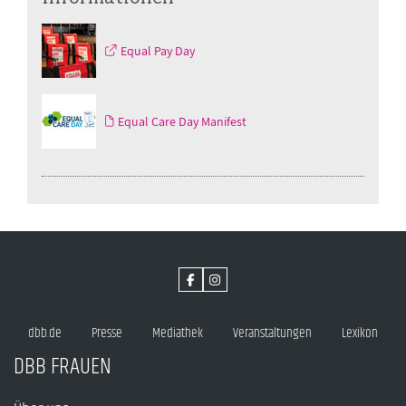
Equal Pay Day
Equal Care Day Manifest
dbb.de
Presse
Mediathek
Veranstaltungen
Lexikon
DBB FRAUEN