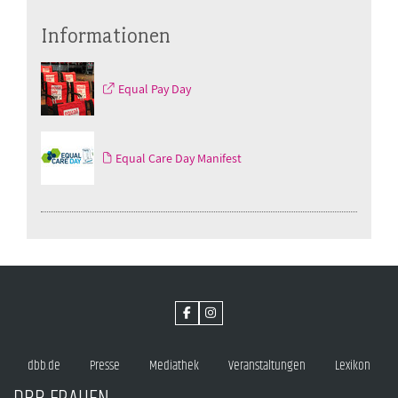
Informationen
Equal Pay Day
Equal Care Day Manifest
dbb.de
Presse
Mediathek
Veranstaltungen
Lexikon