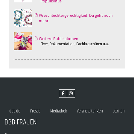
Populismus
#Geschlechtergerechtigkeit: Da geht noch
mehr!
Weitere Publikationen
Flyer, Dokumentation, Fachbroschüren u.a.
dbb.de
Presse
Mediathek
Veranstaltungen
Lexikon
DBB FRAUEN