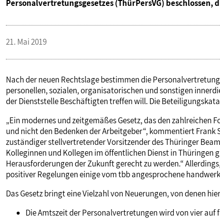
Personalvertretungsgesetzes (ThürPersVG) beschlossen, di
PUBLIKATIONEN
21. Mai 2019
TERMINE & VERANSTALTUNGEN
MITGLIEDSCHAFT & SERVICE
Nach der neuen Rechtslage bestimmen die Personalvertretunge
personellen, sozialen, organisatorischen und sonstigen innerdie
der Dienststelle Beschäftigten treffen will. Die Beteiligungskat
„Ein modernes und zeitgemäßes Gesetz, das den zahlreichen F
und nicht den Bedenken der Arbeitgeber“, kommentiert Frank 
zuständiger stellvertretender Vorsitzender des Thüringer Beamt
Kolleginnen und Kollegen im öffentlichen Dienst in Thüringen
Herausforderungen der Zukunft gerecht zu werden.“ Allerdings,
positiver Regelungen einige vom tbb angesprochene handwerkl
Das Gesetz bringt eine Vielzahl von Neuerungen, von denen hier
Die Amtszeit der Personalvertretungen wird von vier auf 