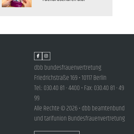
dbb bundesfrauenvertretung
Friedrichstraße 169 • 10117 Berlin
Tel.: 030.40 81 - 4400 • Fax: 030.40 81 - 49
99
Alle Rechte © 2026 • dbb beamtenbund
und tarifunion Bundesfrauenvertretung