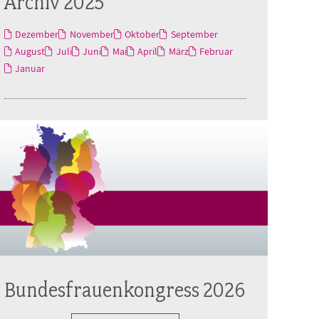
Archiv 2025
Dezember
November
Oktober
September
August
Juli
Juni
Mai
April
März
Februar
Januar
Bundesfrauenkongress 2026