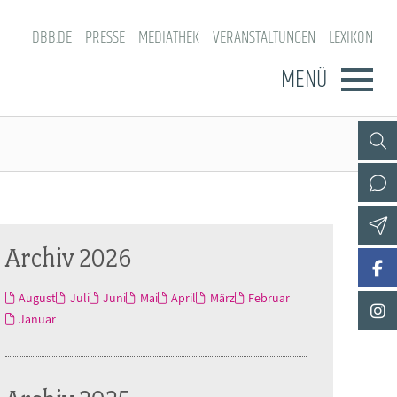
DBB.DE
PRESSE
MEDIATHEK
VERANSTALTUNGEN
LEXIKON
MENÜ
Archiv 2026
August
Juli
Juni
Mai
April
März
Februar
Januar