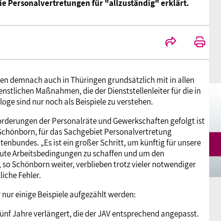
e Personalvertretungen für "allzuständig" erklärt.
Mitgliedsgewerkschaften
Alterssicherung
Digitalisierung
Seminare
Akademie
Kooperationen
Bildung
Frauenrecht kompakt
Verlag
Gesundheit
n demnach auch in Thüringen grundsätzlich mit in allen
nstlichen Maßnahmen, die der Dienststellenleiter für die in
aloge sind nur noch als Beispiele zu verstehen.
Gender Budgeting
orderungen der Personalräte und Gewerkschaften gefolgt ist
Schönborn, für das Sachgebiet Personalvertretung
enbundes. „Es ist ein großer Schritt, um künftig für unsere
Europa
 gute Arbeitsbedingungen zu schaffen und um den
 so Schönborn weiter, verblieben trotz vieler notwendiger
iche Fehler.
Stellungnahmen
 nur einige Beispiele aufgezählt werden:
fünf Jahre verlängert, die der JAV entsprechend angepasst.