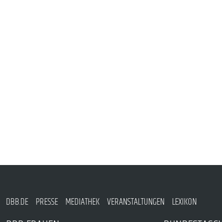
PUBLIKATIONEN
TERMINE & VERANSTALTUNGEN
MITGLIEDSCHAFT & SERVICE
DBB.DE
PRESSE
MEDIATHEK
VERANSTALTUNGEN
LEXIKON