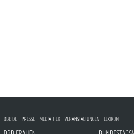
PUBLIKATIONEN
TERMINE & VERANSTALTUNGEN
MITGLIEDSCHAFT & SERVICE
DBB.DE
PRESSE
MEDIATHEK
VERANSTALTUNGEN
LEXIKON
DBB FRAUEN
BUNDESTAGS