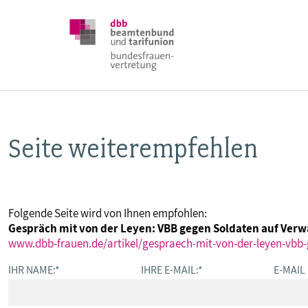
Seite weiterempfehlen
DBB FRAUEN
BUNDESTAGSWAHL 2025
Folgende Seite wird von Ihnen empfohlen:
Gespräch mit von der Leyen: VBB gegen Soldaten auf Ver
POSITIONEN
www.dbb-frauen.de/artikel/gespraech-mit-von-der-leyen-vbb
IHR NAME:
*
IHRE E-MAIL:
*
E-MAIL
SCHWERPUNKTTHEMEN