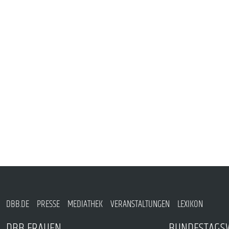
PUBLIKATIONEN
TERMINE & VERANSTALTUNGEN
MITGLIEDSCHAFT & SERVICE
DBB.DE
PRESSE
MEDIATHEK
VERANSTALTUNGEN
LEXIKON
DBB FRAUEN
BUNDESTAGS