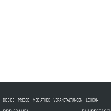
PUBLIKATIONEN
TERMINE & VERANSTALTUNGEN
MITGLIEDSCHAFT & SERVICE
DBB.DE
PRESSE
MEDIATHEK
VERANSTALTUNGEN
LEXIKON