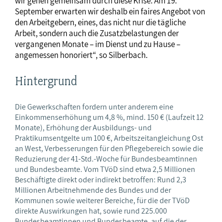
wir gehen gemeinsam durch diese Krise. Am 19.
September erwarten wir deshalb ein faires Angebot von
den Arbeitgebern, eines, das nicht nur die tägliche
Arbeit, sondern auch die Zusatzbelastungen der
vergangenen Monate – im Dienst und zu Hause –
angemessen honoriert“, so Silberbach.
Hintergrund
Die Gewerkschaften fordern unter anderem eine
Einkommenserhöhung um 4,8 %, mind. 150 € (Laufzeit 12
Monate), Erhöhung der Ausbildungs- und
Praktikumsentgelte um 100 €, Arbeitszeitangleichung Ost
an West, Verbesserungen für den Pflegebereich sowie die
Reduzierung der 41-Std.-Woche für Bundesbeamtinnen
und Bundesbeamte. Vom TVöD sind etwa 2,5 Millionen
Beschäftigte direkt oder indirekt betroffen: Rund 2,3
Millionen Arbeitnehmende des Bundes und der
Kommunen sowie weiterer Bereiche, für die der TVöD
direkte Auswirkungen hat, sowie rund 225.000
Bundesbeamtinnen und Bundesbeamte, auf die der