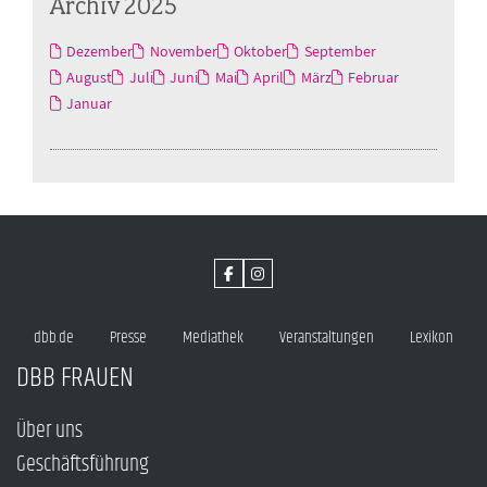
Archiv 2025
Dezember
November
Oktober
September
August
Juli
Juni
Mai
April
März
Februar
Januar
dbb.de
Presse
Mediathek
Veranstaltungen
Lexikon
DBB FRAUEN
Über uns
Geschäftsführung