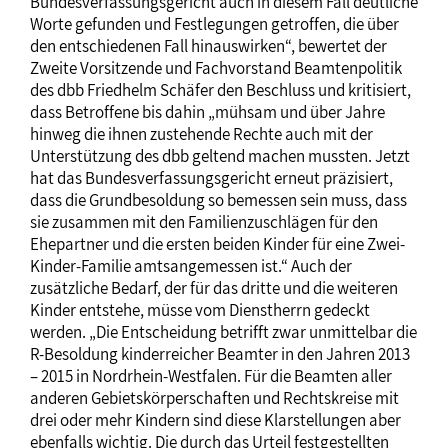
Bundesverfassungsgericht auch in diesem Fall deutliche
Worte gefunden und Festlegungen getroffen, die über
den entschiedenen Fall hinauswirken“, bewertet der
Zweite Vorsitzende und Fachvorstand Beamtenpolitik
des dbb Friedhelm Schäfer den Beschluss und kritisiert,
dass Betroffene bis dahin „mühsam und über Jahre
hinweg die ihnen zustehende Rechte auch mit der
Unterstützung des dbb geltend machen mussten. Jetzt
hat das Bundesverfassungsgericht erneut präzisiert,
dass die Grundbesoldung so bemessen sein muss, dass
sie zusammen mit den Familienzuschlägen für den
Ehepartner und die ersten beiden Kinder für eine Zwei-
Kinder-Familie amtsangemessen ist.“ Auch der
zusätzliche Bedarf, der für das dritte und die weiteren
Kinder entstehe, müsse vom Dienstherrn gedeckt
werden. „Die Entscheidung betrifft zwar unmittelbar die
R-Besoldung kinderreicher Beamter in den Jahren 2013
– 2015 in Nordrhein-Westfalen. Für die Beamten aller
anderen Gebietskörperschaften und Rechtskreise mit
drei oder mehr Kindern sind diese Klarstellungen aber
ebenfalls wichtig. Die durch das Urteil festgestellten