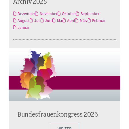
Archiv 2025
Dezember
November
Oktober
September
August
Juli
Juni
Mai
April
März
Februar
Januar
Bundesfrauenkongress 2026
WEITER