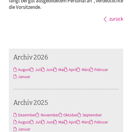
fängt bei gut ausgebildetem Personal an“, verdeutlichte
die Vorsitzende.
zurück
Archiv 2026
August
Juli
Juni
Mai
April
März
Februar
Januar
Archiv 2025
Dezember
November
Oktober
September
August
Juli
Juni
Mai
April
März
Februar
Januar