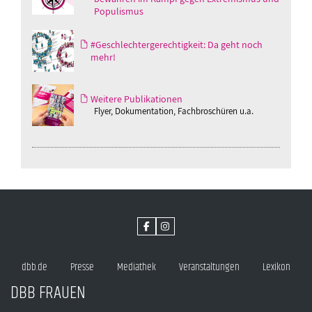
Populismus
#Geschlechtergerechtigkeit: Da geht noch
mehr!
Weitere Publikationen
Flyer, Dokumentation, Fachbroschüren u.a.
dbb.de
Presse
Mediathek
Veranstaltungen
Lexikon
DBB FRAUEN