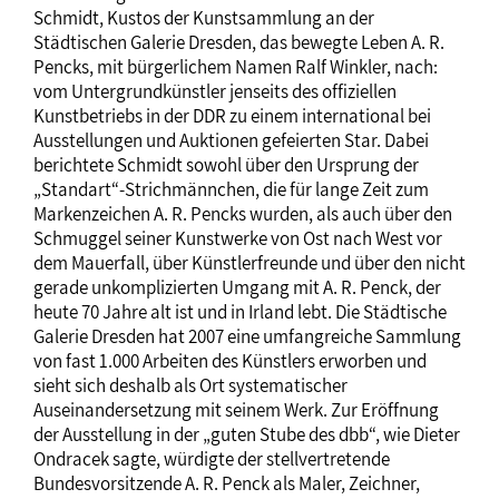
Schmidt, Kustos der Kunstsammlung an der
Städtischen Galerie Dresden, das bewegte Leben A. R.
Pencks, mit bürgerlichem Namen Ralf Winkler, nach:
vom Untergrundkünstler jenseits des offiziellen
Kunstbetriebs in der DDR zu einem international bei
Ausstellungen und Auktionen gefeierten Star. Dabei
berichtete Schmidt sowohl über den Ursprung der
„Standart“-Strichmännchen, die für lange Zeit zum
Markenzeichen A. R. Pencks wurden, als auch über den
Schmuggel seiner Kunstwerke von Ost nach West vor
dem Mauerfall, über Künstlerfreunde und über den nicht
gerade unkomplizierten Umgang mit A. R. Penck, der
heute 70 Jahre alt ist und in Irland lebt. Die Städtische
Galerie Dresden hat 2007 eine umfangreiche Sammlung
von fast 1.000 Arbeiten des Künstlers erworben und
sieht sich deshalb als Ort systematischer
Auseinandersetzung mit seinem Werk. Zur Eröffnung
der Ausstellung in der „guten Stube des dbb“, wie Dieter
Ondracek sagte, würdigte der stellvertretende
Bundesvorsitzende A. R. Penck als Maler, Zeichner,