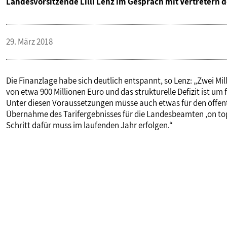
Landesvorsitzende Lilli Lenz im Gespräch mit Vertretern 
PUBLIKATIONEN
29. März 2018
TERMINE & VERANSTALTUNGEN
Die Finanzlage habe sich deutlich entspannt, so Lenz: „Zwei M
MITGLIEDSCHAFT & SERVICE
von etwa 900 Millionen Euro und das strukturelle Defizit ist um 
Unter diesen Voraussetzungen müsse auch etwas für den öffentli
Übernahme des Tarifergebnisses für die Landesbeamten ‚on top‘ 
Schritt dafür muss im laufenden Jahr erfolgen.“