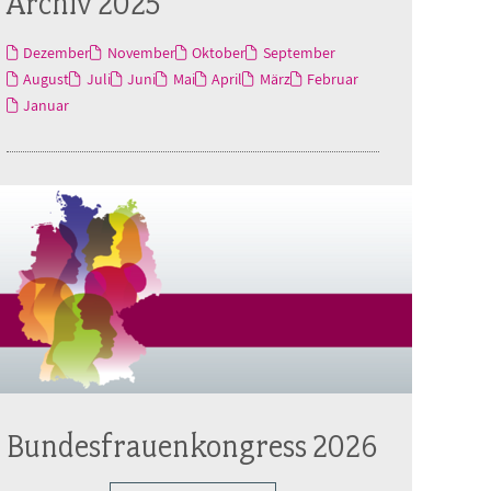
Archiv 2025
Dezember
November
Oktober
September
August
Juli
Juni
Mai
April
März
Februar
Januar
Bundesfrauenkongress 2026