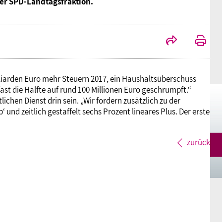
der SPD-Landtagsfraktion.
Mitgliedsgewerkschaften
Alterssicherung
Digitalisierung
Seminare
Akademie
Kooperationen
Bildung
Frauenrecht kompakt
Verlag
illiarden Euro mehr Steuern 2017, ein Haushaltsüberschuss
Gesundheit
fast die Hälfte auf rund 100 Millionen Euro geschrumpft.“
chen Dienst drin sein. „Wir fordern zusätzlich zu der
und zeitlich gestaffelt sechs Prozent lineares Plus. Der erste
Gender Budgeting
zurück
Europa
Stellungnahmen