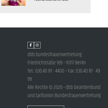
dbb bundesfrauenvertretung
Friedrichstraße 169 • 10117 Berlin
Tel.: 030.40 81 - 4400 • Fax: 030.40 81 - 49
99
Alle Rechte © 2026 • dbb beamtenbund
und tarifunion Bundesfrauenvertretung