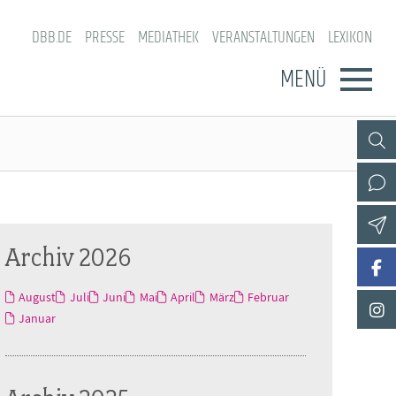
DBB.DE
PRESSE
MEDIATHEK
VERANSTALTUNGEN
LEXIKON
MENÜ
Archiv 2026
August
Juli
Juni
Mai
April
März
Februar
Januar