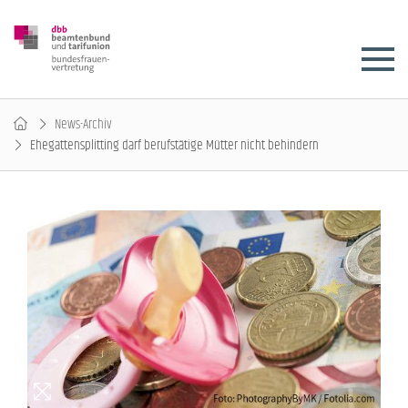
News-Archiv
Ehegattensplitting darf berufstätige Mütter nicht behindern