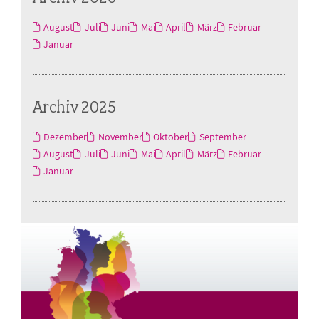
August
Juli
Juni
Mai
April
März
Februar
Januar
Archiv 2025
Dezember
November
Oktober
September
August
Juli
Juni
Mai
April
März
Februar
Januar