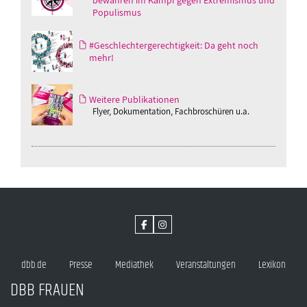
bewahren im Kampf gegen Extremismus und
Populismus
#Geschlechtergerechtigkeit: Da geht noch
mehr!
Weitere Publikationen
Flyer, Dokumentation, Fachbroschüren u.a.
dbb.de
Presse
Mediathek
Veranstaltungen
Lexikon
DBB FRAUEN