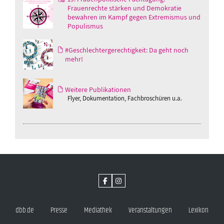
Frauenrechte stärken und Demokratie
bewahren im Kampf gegen Extremismus und
Populismus
#Geschlechtergerechtigkeit: Da geht noch
mehr!
Weitere Publikationen
Flyer, Dokumentation, Fachbroschüren u.a.
dbb.de
Presse
Mediathek
Veranstaltungen
Lexikon