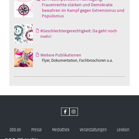
Frauenrechte stärken und Demokratie
bewahren im Kampf gegen Extremismus und
Populismus
#Geschlechtergerechtigkeit: Da geht noch
mehr!
Weitere Publikationen
Flyer, Dokumentation, Fachbroschüren u.a.
dbb.de
Presse
Mediathek
Veranstaltungen
Lexikon