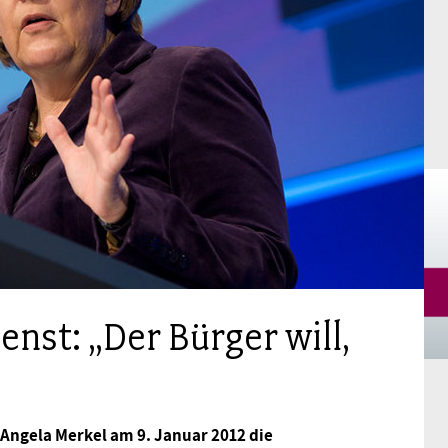
Mitgliedsgewerkschaften
Alterssicherung
Digitalisierung
Seminare
Akademie
Kooperationen
Bildung
Frauenrecht kompakt
Verlag
Gesundheit
Gender Budgeting
Europa
enst: „Der Bürger will,
Stellungnahmen
 Angela Merkel am 9. Januar 2012 die