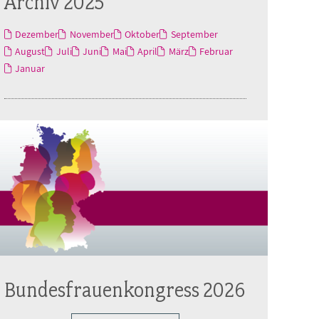
Archiv 2025
Dezember
November
Oktober
September
August
Juli
Juni
Mai
April
März
Februar
Januar
Bundesfrauenkongress 2026