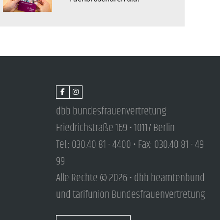
dbb bundesfrauenvertretung
Friedrichstraße 169 • 10117 Berlin
Tel.: 030.40 81 - 4400 • Fax: 030.40 81 - 49
99
Alle Rechte © 2026 • dbb beamtenbund
und tarifunion Bundesfrauenvertretung