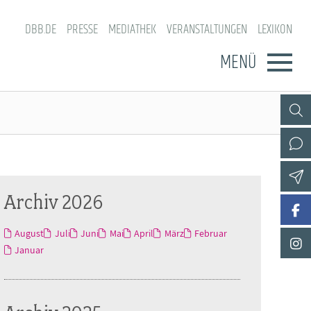
DBB.DE
PRESSE
MEDIATHEK
VERANSTALTUNGEN
LEXIKON
MENÜ
Archiv 2026
August
Juli
Juni
Mai
April
März
Februar
Januar