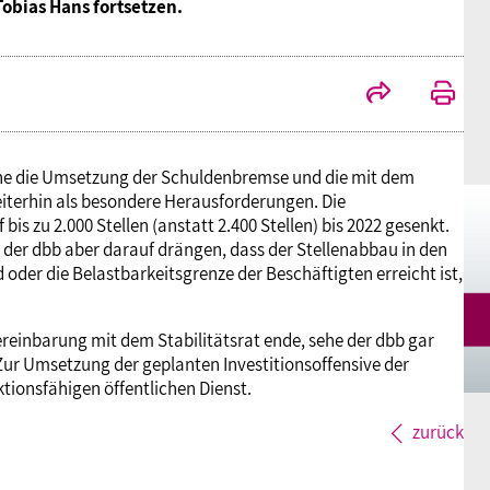
obias Hans fortsetzen.
Mitgliedsgewerkschaften
Alterssicherung
Digitalisierung
Seminare
Akademie
Kooperationen
Bildung
Frauenrecht kompakt
Verlag
Gesundheit
ehe die Umsetzung der Schuldenbremse und die mit dem
eiterhin als besondere Herausforderungen. Die
is zu 2.000 Stellen (anstatt 2.400 Stellen) bis 2022 gesenkt.
Gender Budgeting
der dbb aber darauf drängen, dass der Stellenabbau in den
d oder die Belastbarkeitsgrenze der Beschäftigten erreicht ist,
Europa
reinbarung mit dem Stabilitätsrat ende, sehe der dbb gar
Zur Umsetzung der geplanten Investitionsoffensive der
tionsfähigen öffentlichen Dienst.
Stellungnahmen
zurück