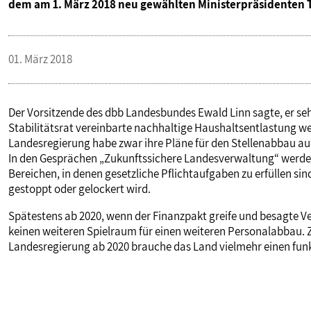
dem am 1. März 2018 neu gewählten Ministerpräsidenten T
PUBLIKATIONEN
01. März 2018
TERMINE & VERANSTALTUNGEN
MITGLIEDSCHAFT & SERVICE
Der Vorsitzende des dbb Landesbundes Ewald Linn sagte, er s
Stabilitätsrat vereinbarte nachhaltige Haushaltsentlastung w
Landesregierung habe zwar ihre Pläne für den Stellenabbau auf b
In den Gesprächen „Zukunftssichere Landesverwaltung“ werde 
Bereichen, in denen gesetzliche Pflichtaufgaben zu erfüllen sin
gestoppt oder gelockert wird.
Spätestens ab 2020, wenn der Finanzpakt greife und besagte Ve
keinen weiteren Spielraum für einen weiteren Personalabbau. 
Landesregierung ab 2020 brauche das Land vielmehr einen funk