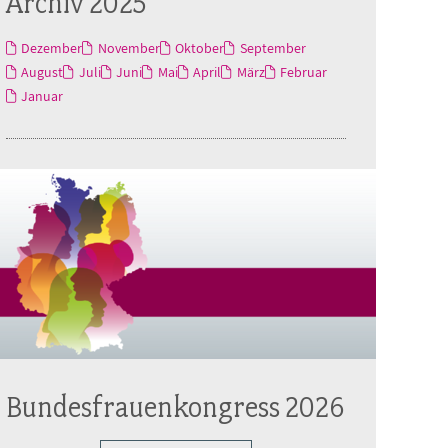
Archiv 2025
Dezember
November
Oktober
September
August
Juli
Juni
Mai
April
März
Februar
Januar
Bundesfrauenkongress 2026