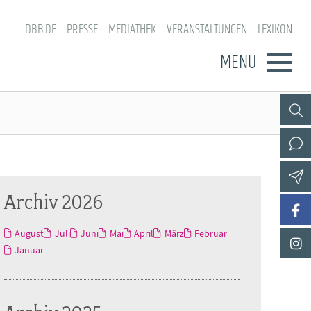
DBB.DE
PRESSE
MEDIATHEK
VERANSTALTUNGEN
LEXIKON
MENÜ
Archiv 2026
August
Juli
Juni
Mai
April
März
Februar
Januar