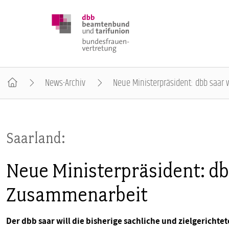
News-Archiv
Neue Ministerpräsident: dbb saar 
DBB FRAUEN
Saarland:
BUNDESTAGSWAHL 2025
Neue Ministerpräsident: db
POSITIONEN
Zusammenarbeit
SCHWERPUNKTTHEMEN
Der dbb saar will die bisherige sachliche und zielgerich