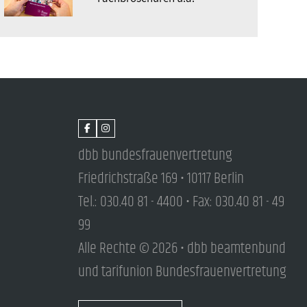
dbb bundesfrauenvertretung
Friedrichstraße 169 • 10117 Berlin
Tel.: 030.40 81 - 4400 • Fax: 030.40 81 - 49
99
Alle Rechte © 2026 • dbb beamtenbund
und tarifunion Bundesfrauenvertretung