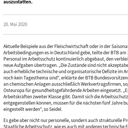
auszustatten.
PUBLIKATIONEN
20. Mai 2020
TERMINE & VERANSTALTUNGEN
MITGLIEDSCHAFT & SERVICE
Aktuelle Beispiele aus der Fleischwirtschaft oder in der Sais
Arbeitsbedingungen es in Deutschland gebe, teilte der BTB am 
Personal im Arbeitsschutz kontinuierlich abgebaut, den verble
neue Aufgaben übertragen. „Die Zustände sind nicht akzeptabel
auch erhebliche technische und organisatorische Defizite im Arb
noch kein Tagesthema sind“, erklärte der BTB Bundesvorsitzen
an chemischen Anlagen ausschließlich Werkvertragsfirmen, sog
Osteuropa für gesundheitsgefährdende Arbeiten eingesetzt. „Es
Arbeitskräften zweiter Klasse gibt. Damit sich die Arbeitssch
entgegenstellen können, müssen für die nächsten fünf Jahre b
eingestellt werden“, so Seidel.
Es gebe aber nicht nur personelle, sondern auch strukturelle 
Staatliche Arbeitsschutz, wie es auch mit anderen technische 