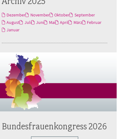
Archiv 2025
Dezember
November
Oktober
September
August
Juli
Juni
Mai
April
März
Februar
Januar
Bundesfrauenkongress 2026