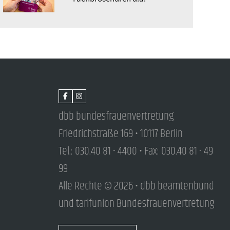
dbb bundesfrauenvertretung
Friedrichstraße 169 • 10117 Berlin
Tel.: 030.40 81 - 4400 • Fax: 030.40 81 - 49
99
Alle Rechte © 2026 • dbb beamtenbund
und tarifunion Bundesfrauenvertretung