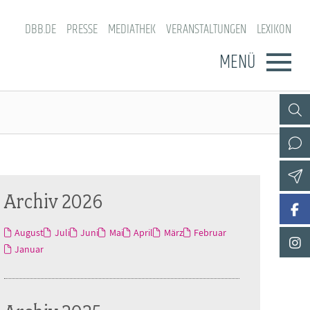
DBB.DE
PRESSE
MEDIATHEK
VERANSTALTUNGEN
LEXIKON
MENÜ
Archiv 2026
August
Juli
Juni
Mai
April
März
Februar
Januar