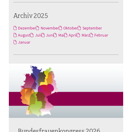
Archiv 2025
Dezember
November
Oktober
September
August
Juli
Juni
Mai
April
März
Februar
Januar
Bundesfrauenkongress 2026