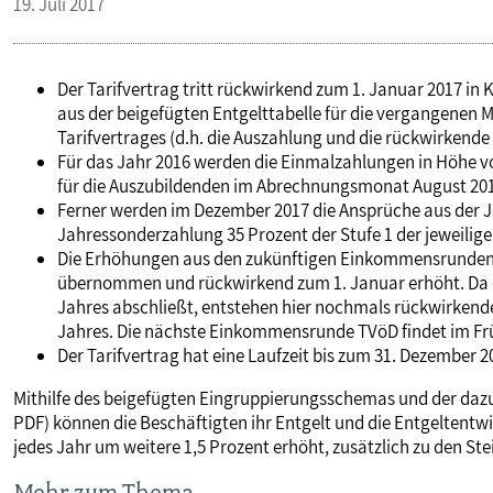
19. Juli 2017
PUBLIKATIONEN
Der Tarifvertrag tritt rückwirkend zum 1. Januar 2017 i
TERMINE & VERANSTALTUNGEN
aus der beigefügten Entgelttabelle für die vergangenen 
Tarifvertrages (d.h. die Auszahlung und die rückwirkende
Für das Jahr 2016 werden die Einmalzahlungen in Höhe vo
MITGLIEDSCHAFT & SERVICE
für die Auszubildenden im Abrechnungsmonat August 2017
Ferner werden im Dezember 2017 die Ansprüche aus der Ja
Jahressonderzahlung 35 Prozent der Stufe 1 der jeweili
Die Erhöhungen aus den zukünftigen Einkommensrunden d
übernommen und rückwirkend zum 1. Januar erhöht. Da 
Jahres abschließt, entstehen hier nochmals rückwirkend
Jahres. Die nächste Einkommensrunde TVöD findet im Frü
Der Tarifvertrag hat eine Laufzeit bis zum 31. Dezember 2
Mithilfe des beigefügten Eingruppierungsschemas und der dazug
PDF) können die Beschäftigten ihr Entgelt und die Entgeltentwi
jedes Jahr um weitere 1,5 Prozent erhöht, zusätzlich zu den St