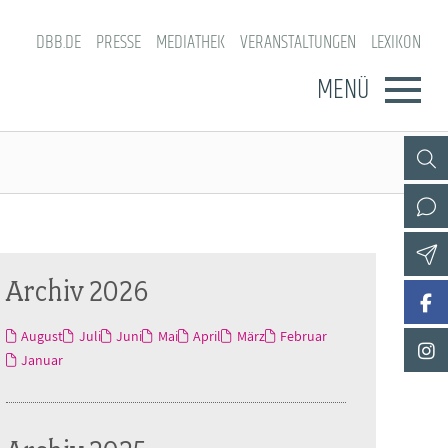
DBB.DE
PRESSE
MEDIATHEK
VERANSTALTUNGEN
LEXIKON
MENÜ
Archiv 2026
August
Juli
Juni
Mai
April
März
Februar
Januar