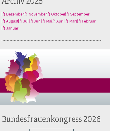
Archiv 2025
Dezember
November
Oktober
September
August
Juli
Juni
Mai
April
März
Februar
Januar
Bundesfrauenkongress 2026