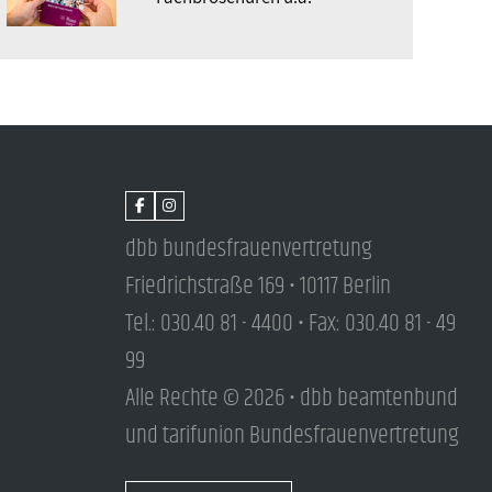
dbb bundesfrauenvertretung
Friedrichstraße 169 • 10117 Berlin
Tel.: 030.40 81 - 4400 • Fax: 030.40 81 - 49
99
Alle Rechte © 2026 • dbb beamtenbund
und tarifunion Bundesfrauenvertretung