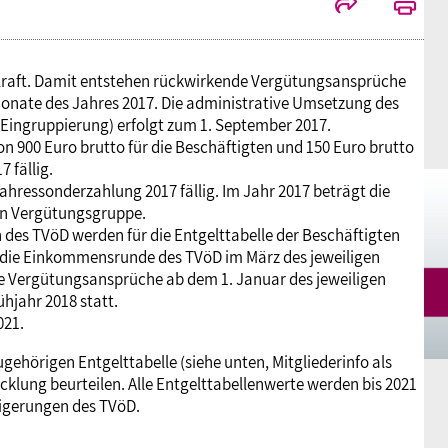
Mitgliedsgewerkschaften
Alterssicherung
Digitalisierung
Seminare
Akademie
n Kraft. Damit entstehen rückwirkende Vergütungsansprüche
Kooperationen
Bildung
Frauenrecht kompakt
Verlag
Monate des Jahres 2017. Die administrative Umsetzung des
 Eingruppierung) erfolgt zum 1. September 2017.
n 900 Euro brutto für die Beschäftigten und 150 Euro brutto
Gesundheit
 fällig.
hressonderzahlung 2017 fällig. Im Jahr 2017 beträgt die
gen Vergütungsgruppe.
Gender Budgeting
es TVöD werden für die Entgelttabelle der Beschäftigten
die Einkommensrunde des TVöD im März des jeweiligen
e Vergütungsansprüche ab dem 1. Januar des jeweiligen
Europa
hjahr 2018 statt.
021.
Stellungnahmen
ehörigen Entgelttabelle (siehe unten, Mitgliederinfo als
cklung beurteilen. Alle Entgelttabellenwerte werden bis 2021
eigerungen des TVöD.