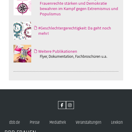
Frauenrechte stärken und Demokratie
bewahren im Kampf gegen Extremismus und
Populismus
#Geschlechtergerechtigkeit: Da geht noch
mehr!
Weitere Publikationen
Flyer, Dokumentation, Fachbroschüren u.a.
dbb.de
Presse
Mediathek
Veranstaltungen
Lexikon