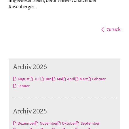
angewiesen seien, betont BBW-Vorsitzender
Rosenberger.
zurück
Archiv 2026
August
Juli
Juni
Mai
April
März
Februar
Januar
Archiv 2025
Dezember
November
Oktober
September